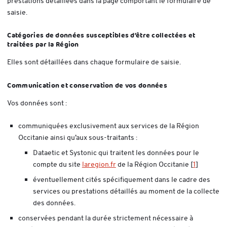
prestations détaillées dans la page comportant le formulaire de
saisie.
Catégories de données susceptibles d’être collectées et
traitées par la Région
Elles sont détaillées dans chaque formulaire de saisie.
Communication et conservation de vos données
Vos données sont :
communiquées exclusivement aux services de la Région
Occitanie ainsi qu’aux sous-traitants :
Dataetic et Systonic qui traitent les données pour le
compte du site
laregion.fr
- Nouvelle fenêtre
de la Région Occitanie
[
1
]
éventuellement cités spécifiquement dans le cadre des
services ou prestations détaillés au moment de la collecte
des données.
conservées pendant la durée strictement nécessaire à