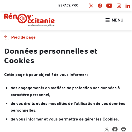
Retrouvez nous sur X
- Nouvelle fenêtre
Retrouvez nous s
- Nouvelle fenê
Retrouv
- Nou
Ret
-
Retrouvez no
- Nouvelle
ESPACE PRO
Accueil Rénov’Occitanie
MENU
Pied de page
Données personnelles et
Cookies
Cette page à pour objectif de vous informer :
des engagements en matière de protection des données à
caractère personnel,
de vos droits et des modalités de l’utilisation de vos données
personnelles,
de vous informer et vous permettre de gérer les Cookies.
Partager sur 
- Nouvelle fe
Partager
- Nouvel
Imp