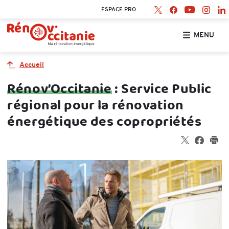
Retrouvez nous sur X
- Nouvelle fenêtre
Retrouvez nous s
- Nouvelle fenê
Retrouv
- Nou
Ret
-
Retrouvez no
- Nouvelle
ESPACE PRO
Accueil Rénov’Occitanie
MENU
Accueil
Rénov’Occitanie
: Service Public
régional pour la rénovation
énergétique des copropriétés
Partager sur 
- Nouvelle fe
Partager
- Nouvel
Imp