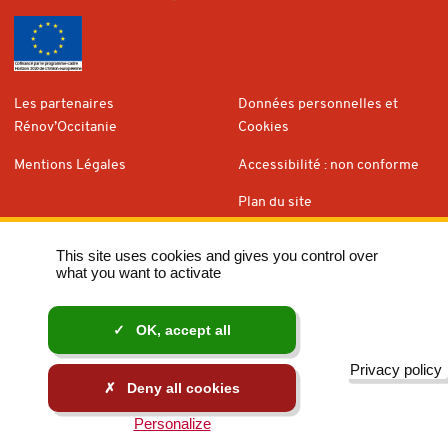
Les partenaires
Données personnelles et
Rénov’Occitanie
Cookies
Mentions Légales
Accessibilité : non conforme
Plan du site
This site uses cookies and gives you control over
AREC Occitanie
- Nouvelle fenêtre
Tous nos sites
what you want to activate
La
Transition écologique
et
énergétique en Occitanie
OK, accept all
Privacy policy
Deny all cookies
laregion.fr
Personalize